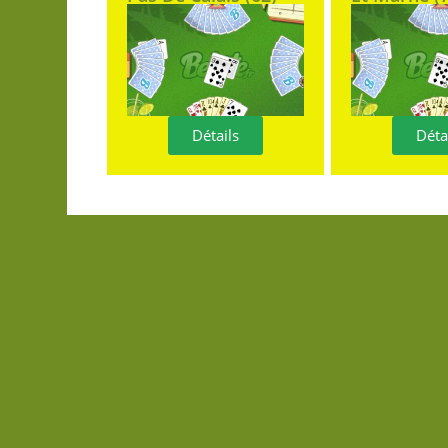
Détails
Déta