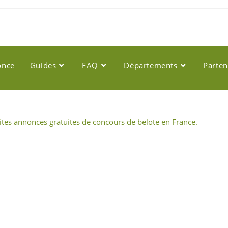
once
Guides
FAQ
Départements
Parten
tites annonces gratuites de concours de belote en France.