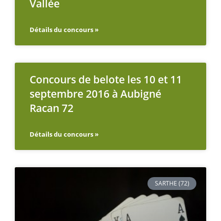
Vallée
Détails du concours »
Concours de belote les 10 et 11
septembre 2016 à Aubigné
Racan 72
Détails du concours »
SARTHE (72)