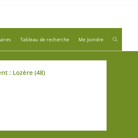
aires
Tableau de recherche
Me Joindre
t : Lozère (48)