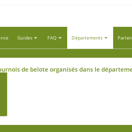
once
Guides
FAQ
Départements
Parten
urnois de belote organisés dans le départemen