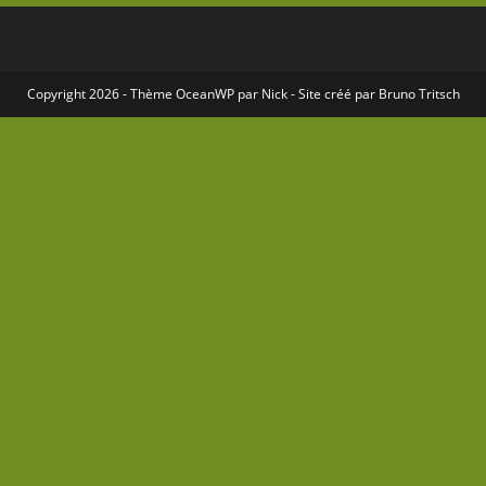
Copyright 2026 - Thème
OceanWP
par Nick - Site créé par
Bruno Tritsch