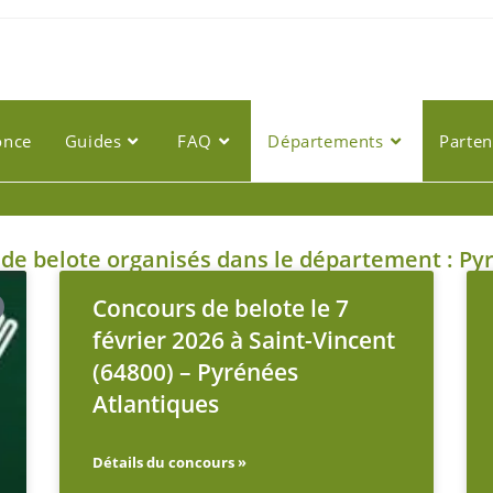
once
Guides
FAQ
Départements
Parten
de belote organisés dans le département : Pyr
Concours de belote le 7
février 2026 à Saint-Vincent
(64800) – Pyrénées
Atlantiques
Détails du concours »