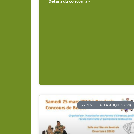
Détails du concours »
PYRÉNÉES ATLANTIQUES (64)