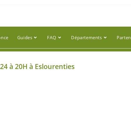
once
Guides
FAQ
Départements
Parten
24 à 20H à Eslourenties