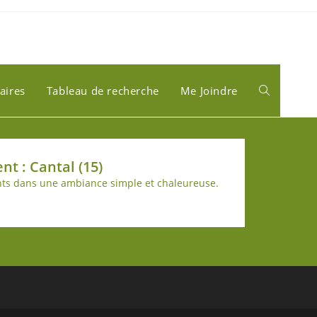
aires
Tableau de recherche
Me Joindre
t : Cantal (15)
tants dans une ambiance simple et chaleureuse.