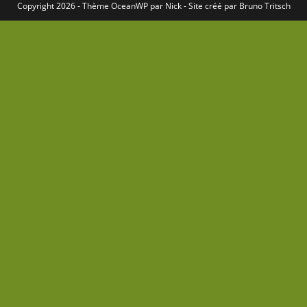
Copyright 2026 - Thème
OceanWP
par Nick - Site créé par
Bruno Tritsch