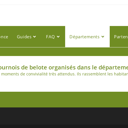
once
Guides
FAQ
Départements
Parten
urnois de belote organisés dans le départemen
s moments de convivialité très attendus. Ils rassemblent les habi