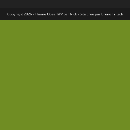
Copyright 2026 - Thème
OceanWP
par Nick - Site créé par
Bruno Tritsch