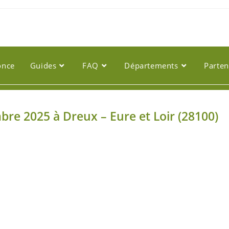
once
Guides
FAQ
Départements
Parten
bre 2025 à Dreux – Eure et Loir (28100)