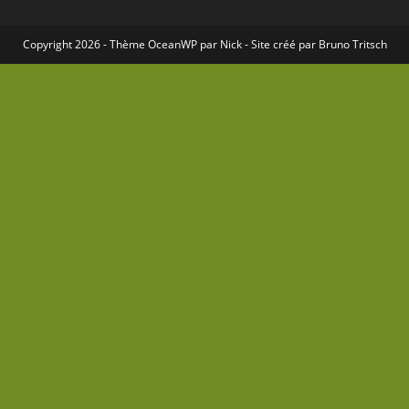
Copyright 2026 - Thème
OceanWP
par Nick - Site créé par
Bruno Tritsch