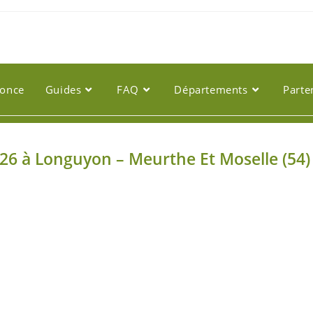
nonce
Guides
FAQ
Départements
Parte
026 à Longuyon – Meurthe Et Moselle (54)