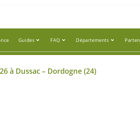
once
Guides
FAQ
Départements
Parten
026 à Dussac – Dordogne (24)