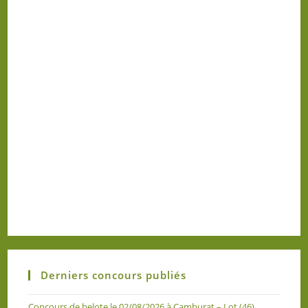
Derniers concours publiés
Concours de belote le 02/08/2026 à Camburat – Lot (46)