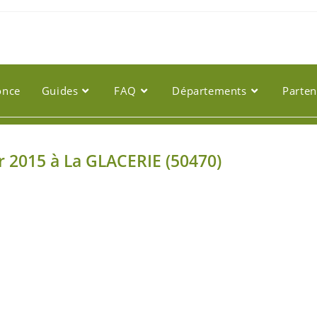
once
Guides
FAQ
Départements
Parten
er 2015 à La GLACERIE (50470)